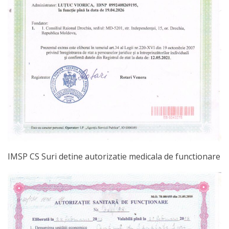
Rapoarte
Servicii
Plan
de
activitate
Programare
on-
IMSP CS Suri detine autorizatie medicala de functionare
line
Program
de
lucru