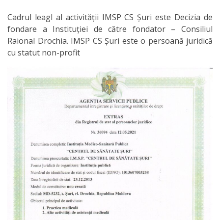
Cadrul leagl al activității IMSP CS Șuri este Decizia de
Subdiviziunile
fondare a Instituției de către fondator – Consiliul
instituției
Raional Drochia. IMSP CS Șuri este o persoană juridică
cu statut non-profit
Noutăți
Transparență
Cadrul
legal
Achiziții
publice
Contracte